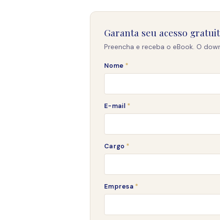
Garanta seu acesso gratui
Preencha e receba o eBook. O down
Nome
*
E-mail
*
Cargo
*
*
Empresa
*
E
m
p