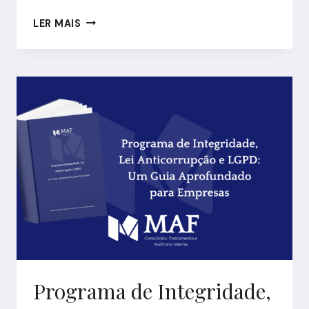
DESVENDANDO
LER MAIS
O
PODER
DA
GOVERNANÇA
CORPORATIVA:
COMO
ELA
IMPULSIONA
O
CRESCIMENTO
SUSTENTÁVEL
DAS
EMPRESAS
Programa de Integridade,