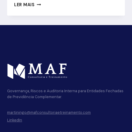
TRANSFORMANDO
LER MAIS
A
AVALIAÇÃO
DE
CRÉDITO:
O
PODER
DO
MACHINE
LEARNING
NOS
PROGRAMAS
DE
Governança, Riscos e Auditoria Interna para Entidades Fechadas
MICROCRÉDITO
de Previdência Complementar.
martiningo@mafconsultoriaetreinamento.com
LinkedIn