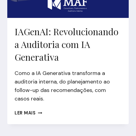
O
FUTURO
DA
PREVIDÊNCIA
IAGenAI: Revolucionando
COMPLEMENTAR
a Auditoria com IA
Generativa
Como a IA Generativa transforma a
auditoria interna, do planejamento ao
follow-up das recomendações, com
casos reais.
IAGENAI:
LER MAIS
REVOLUCIONANDO
A
AUDITORIA