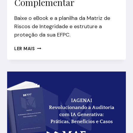
Complementar
Baixe o eBook e a planilha da Matriz de
Riscos de Integridade e estruture a
proteção da sua EFPC.
EBOOK:
LER MAIS
INTEGRIDADE
NAS
EFPC
–
COMO
A
MATRIZ
DE
RISCOS
DE
INTEGRIDADE
PROTEGE