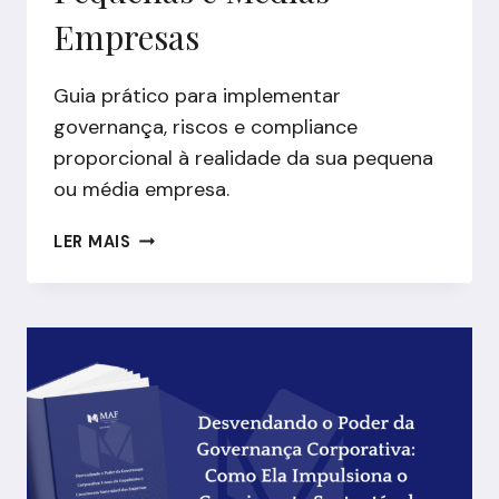
Empresas
Guia prático para implementar
governança, riscos e compliance
proporcional à realidade da sua pequena
ou média empresa.
GUIA
LER MAIS
SIMPLES
DE
GOVERNANÇA,
RISCOS
E
COMPLIANCE
PARA
PEQUENAS
E
MÉDIAS