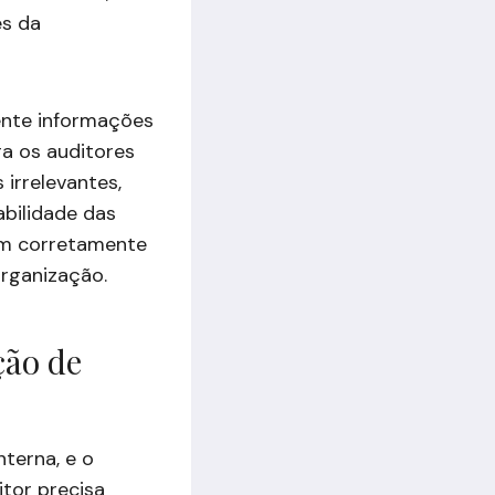
es da
mente informações
ra os auditores
 irrelevantes,
abilidade das
jam corretamente
organização.
ção de
nterna, e o
itor precisa