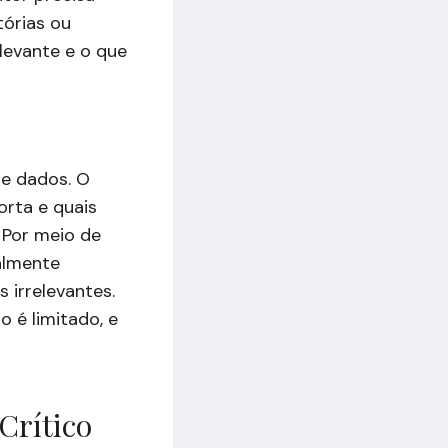
tórias ou
elevante e o que
de dados. O
orta e quais
 Por meio de
almente
 irrelevantes.
 é limitado, e
Crítico