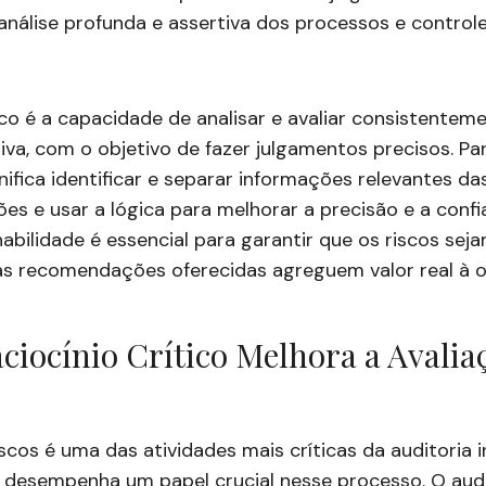
nálise profunda e assertiva dos processos e control
tico é a capacidade de analisar e avaliar consistente
iva, com o objetivo de fazer julgamentos precisos. Pa
gnifica identificar e separar informações relevantes das
ões e usar a lógica para melhorar a precisão e a confi
 habilidade é essencial para garantir que os riscos se
as recomendações oferecidas agreguem valor real à 
iocínio Crítico Melhora a Avalia
scos é uma das atividades mais críticas da auditoria i
co desempenha um papel crucial nesse processo. O aud