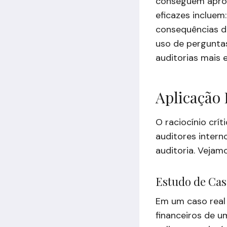
conseguem aprof
eficazes incluem
consequências de
uso de perguntas
auditorias mais e
Aplicação 
O raciocínio crí
auditores inter
auditoria. Vejam
Estudo de Cas
Em um caso real 
financeiros de u