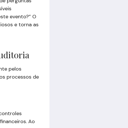
de perguntas
íveis
este evento?” O
iosos e torna as
uditoria
ente pelos
dos processos de
controles
financeiros. Ao