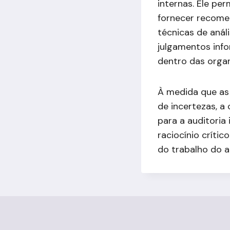
internas. Ele per
fornecer recome
técnicas de anál
julgamentos inf
dentro das orga
À medida que as
de incertezas, a 
para a auditoria 
raciocínio críti
do trabalho do a