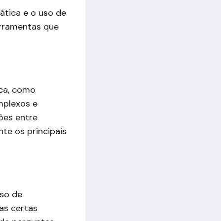
ática e o uso de
erramentas que
ica, como
mplexos e
ções entre
nte os principais
uso de
as certas