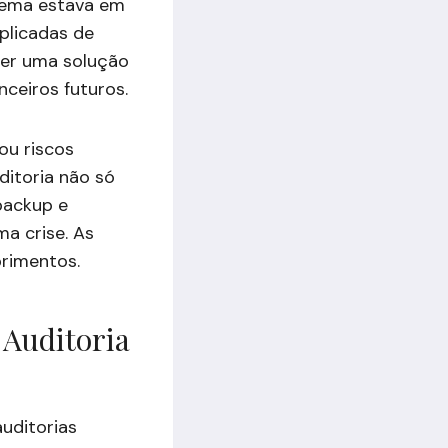
oblema estava em
plicadas de
cer uma solução
nceiros futuros.
ou riscos
ditoria não só
backup e
ma crise. As
primentos.
 Auditoria
auditorias