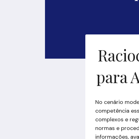
Racioc
para A
No cenário moder
competência ess
complexos e reg
normas e procedi
informações, ava