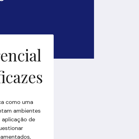
rencial
ficazes
taca como uma
entam ambientes
 aplicação de
uestionar
ndamentados,