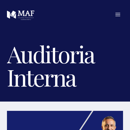
Pular
para
o
Conteúdo
Auditoria
Interna