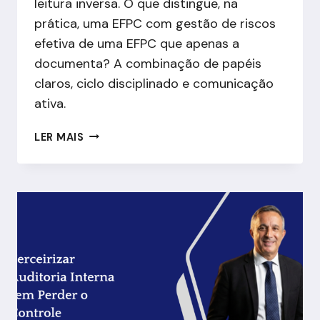
leitura inversa. O que distingue, na
prática, uma EFPC com gestão de riscos
efetiva de uma EFPC que apenas a
documenta? A combinação de papéis
claros, ciclo disciplinado e comunicação
ativa.
SÍNTESE:
LER MAIS
O
QUE
CONSELHO,
DIRETORIA
E
AUDITORIA
PRECISAM
SABER
SOBRE
GESTÃO
DE