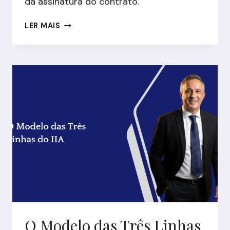
da assinatura do contrato.
TERCEIRIZAR
LER MAIS
AUDITORIA
INTERNA
SEM
PERDER
O
CONTROLE:
O
QUE
FUNCIONA
NA
PRÁTICA
O Modelo das Três Linhas