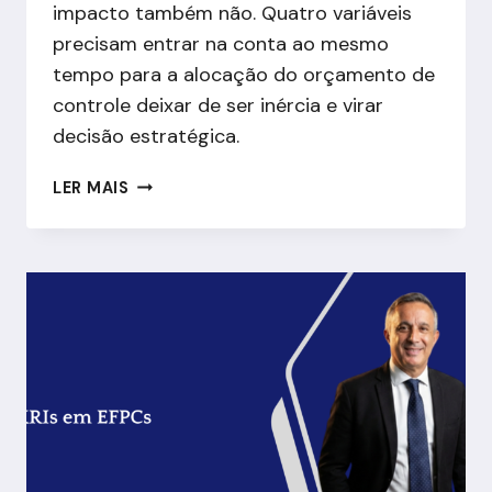
impacto também não. Quatro variáveis
precisam entrar na conta ao mesmo
tempo para a alocação do orçamento de
controle deixar de ser inércia e virar
decisão estratégica.
COMO
LER MAIS
PRIORIZAR
O
TRATAMENTO
DE
RISCOS
QUANDO
O
ORÇAMENTO
DE
CONTROLE
É
LIMITADO