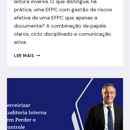
leitura inversa. O que distingue, na
prática, uma EFPC com gestão de riscos
efetiva de uma EFPC que apenas a
documenta? A combinação de papéis
claros, ciclo disciplinado e comunicação
ativa.
SÍNTESE:
LER MAIS
O
QUE
CONSELHO,
DIRETORIA
E
AUDITORIA
PRECISAM
SABER
SOBRE
GESTÃO
DE