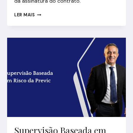
da assinatura do contrato.
TERCEIRIZAR
LER MAIS
AUDITORIA
INTERNA
SEM
PERDER
O
CONTROLE:
O
QUE
FUNCIONA
NA
PRÁTICA
Supervisão Baseada em