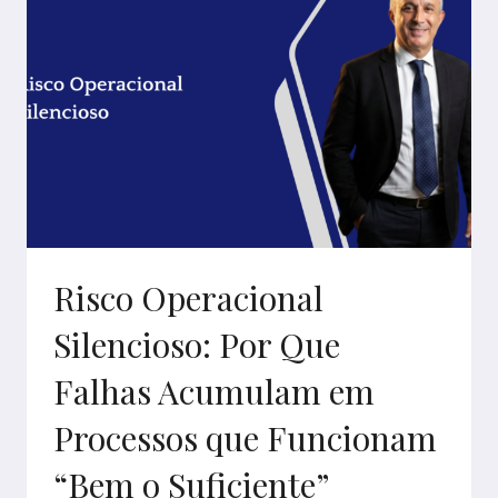
ENTRE
ATIVOS
E
PASSIVOS
VIRA
RISCO
ESTRATÉGICO,
NÃO
SÓ
FINANCEIRO
Risco Operacional
Silencioso: Por Que
Falhas Acumulam em
Processos que Funcionam
“Bem o Suficiente”