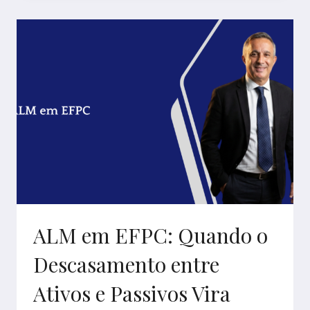
RISCO
DA
PREVIC:
O
QUE
MUDOU
NA
POSTURA
DO
SUPERVISOR
E
O
QUE
ISSO
ALM em EFPC: Quando o
EXIGE
DA
Descasamento entre
ENTIDADE
Ativos e Passivos Vira