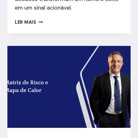
em um sinal acionável.
KRIS
LER MAIS
EM
EFPCS:
INDICADORES
QUE
ANTECEDEM
O
PROBLEMA,
NÃO
QUE
REGISTRAM
O
ESTRAGO