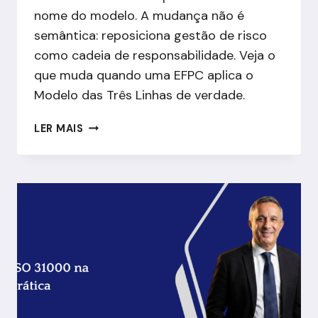
nome do modelo. A mudança não é
semântica: reposiciona gestão de risco
como cadeia de responsabilidade. Veja o
que muda quando uma EFPC aplica o
Modelo das Três Linhas de verdade.
O
LER MAIS
MODELO
DAS
TRÊS
LINHAS
DO
IIA
APLICADO
À
EFPC