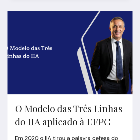
E
MAPA
DE
CALOR:
POR
QUE
VIRARAM
TEATRO
EM
MUITAS
EFPCS
E
COMO
TIRAR
O Modelo das Três Linhas
DO
PAPEL
do IIA aplicado à EFPC
Em 2020 o IIA tirou a palavra defesa do