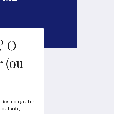
? O
r (ou
é dono ou gestor
 distante,