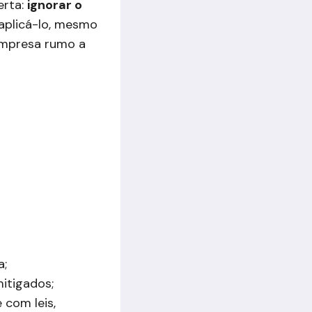
erta:
ignorar o
aplicá-lo, mesmo
 empresa rumo a
a;
mitigados;
com leis,