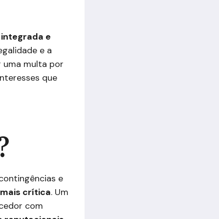
integrada e
egalidade e a
ar uma multa por
interesses que
?
contingências e
mais crítica
. Um
necedor com