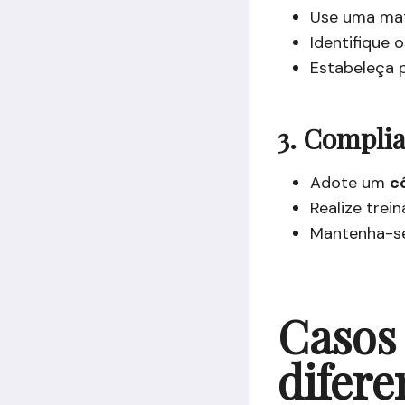
Use uma matr
Identifique o
Estabeleça 
3. Compli
Adote um
c
Realize tre
Mantenha-se
Casos 
difere