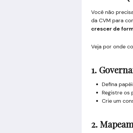
Você não precis
da CVM para co
crescer de for
Veja por onde c
1. Governa
Defina papéi
Registre os 
Crie um cons
2. Mapeame