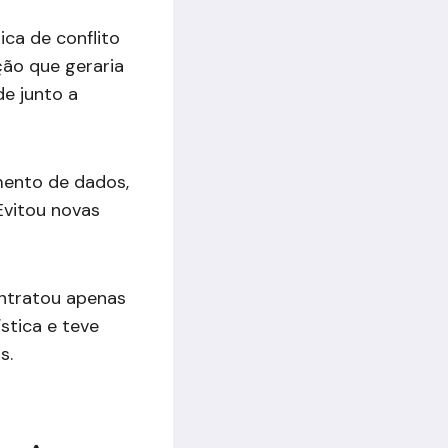
ica de conflito
ção que geraria
e junto a
mento de dados,
Evitou novas
ontratou apenas
stica e teve
s.