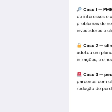
Caso 1 — PME
de interesses e 
problemas de nep
investidores e cl
Caso 2 — clí
adotou um plano
infrações, trein
Caso 3 — peq
parceiros com cl
redução de perda