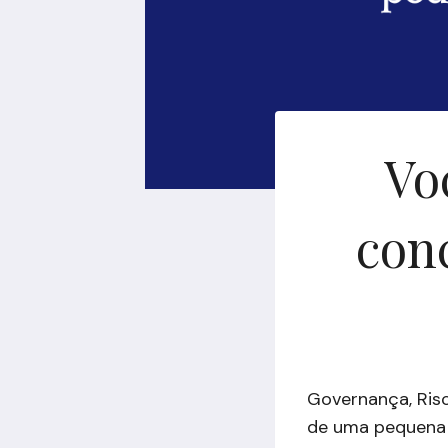
Vo
conc
Governança, Ris
de uma pequena o