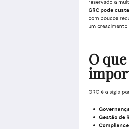
reservado a mult
GRC pode custar
com poucos recur
um crescimento m
O que 
impor
GRC é a sigla pa
Governanç
Gestão de 
Compliance