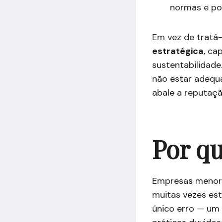
normas e pol
Em vez de tratá
estratégica
, ca
sustentabilidade
não estar adequa
abale a reputaç
Por q
Empresas menore
muitas vezes est
único erro — um 