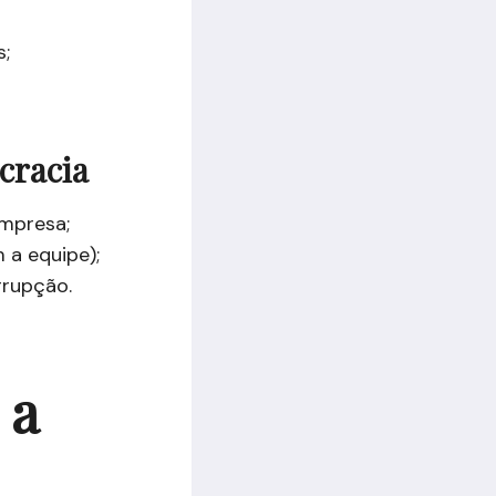
s;
cracia
empresa;
 a equipe);
rrupção.
 a